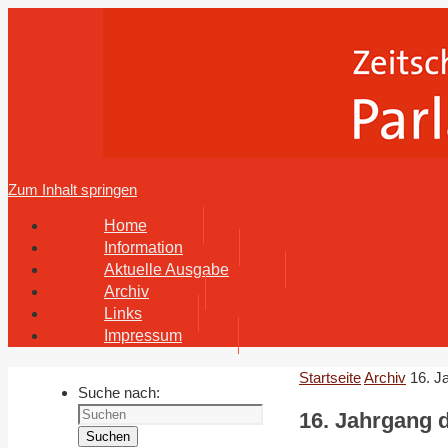
Zum Inhalt springen
Home
Information
Aktuelle Ausgabe
Archiv
Links
Impressum
Startseite
Archiv
16. J
Suche nach:
16. Jahrgang d
Suchen