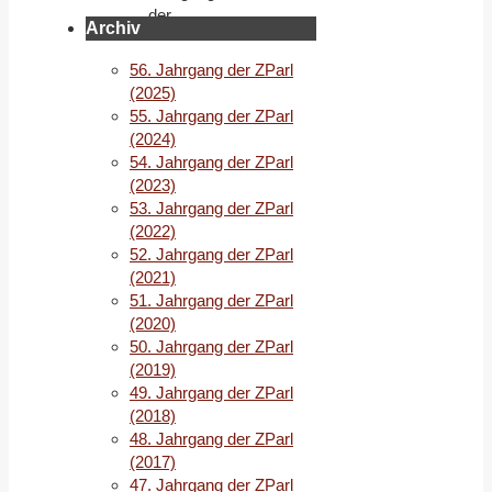
der
Archiv
ZParl
(1988)
56. Jahrgang der ZParl
(2025)
19.
55. Jahrgang der ZParl
Jahrgang
(2024)
54. Jahrgang der ZParl
der
(2023)
ZParl
53. Jahrgang der ZParl
(2022)
(1988)
52. Jahrgang der ZParl
(2021)
Inhaltsverzeichnis
51. Jahrgang der ZParl
1/1988
(2020)
50. Jahrgang der ZParl
Inhaltsverzeichnis
(2019)
2/1988
49. Jahrgang der ZParl
Inhaltsverzeichnis
(2018)
3/1988
48. Jahrgang der ZParl
(2017)
Inhaltsverzeichnis
47. Jahrgang der ZParl