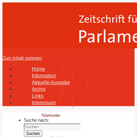
Zum Inhalt springen
Home
Information
Aktuelle Ausgabe
Archiv
Links
Impressum
Startseite
Suche nach:
Archiv
19.
Suchen
Jahrgang