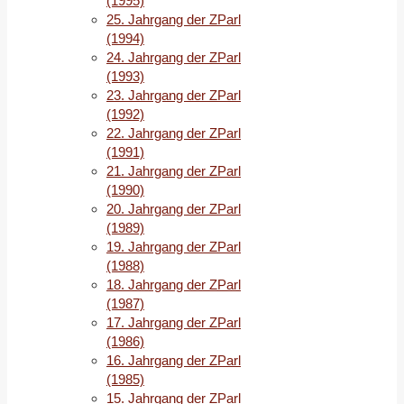
(1995)
ersten
25. Jahrgang der ZParl
Mal
(1994)
in
24. Jahrgang der ZParl
der
(1993)
Nachkriegsgeschichte,
23. Jahrgang der ZParl
stärkste
(1992)
Partei
22. Jahrgang der ZParl
vor
(1991)
der
21. Jahrgang der ZParl
SPD
(1990)
zu
20. Jahrgang der ZParl
werden.
(1989)
Die
19. Jahrgang der ZParl
Grünen
(1988)
erreichten
18. Jahrgang der ZParl
ihr
(1987)
zweitbestes
17. Jahrgang der ZParl
Ergebnis
(1986)
bei
16. Jahrgang der ZParl
einer
(1985)
Bürgerschaftswahl.
15. Jahrgang der ZParl