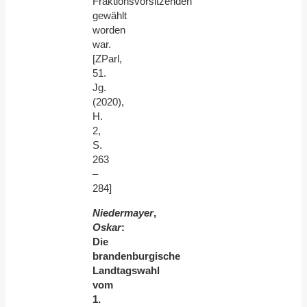
Fraktionsvorsitzenden
gewählt
worden
war.
[ZParl,
51.
Jg.
(2020),
H.
2,
S.
263
–
284]
Niedermayer
,
Oskar
:
Die
brandenburgische
Landtagswahl
vom
1.