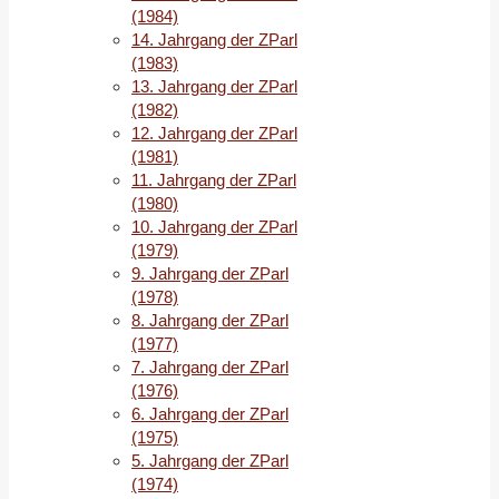
Von
(1984)
ihnen
14. Jahrgang der ZParl
hing
(1983)
die
13. Jahrgang der ZParl
Entscheidung
(1982)
für
12. Jahrgang der ZParl
eine
(1981)
Jamaika-
11. Jahrgang der ZParl
oder
(1980)
Linkskoalition
10. Jahrgang der ZParl
ab.
(1979)
Während
9. Jahrgang der ZParl
die
(1978)
pragmatische
8. Jahrgang der ZParl
Linke
(1977)
mit
7. Jahrgang der ZParl
11,3
(1976)
Prozent
6. Jahrgang der ZParl
ihr
(1975)
bestes
5. Jahrgang der ZParl
je
(1974)
in