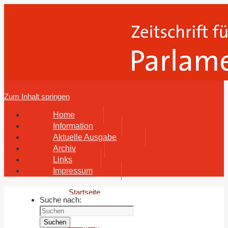
Zum Inhalt springen
Home
Information
Aktuelle Ausgabe
Archiv
Links
Impressum
Startseite
Suche nach:
Archiv
51.
Suchen
Jahrgang