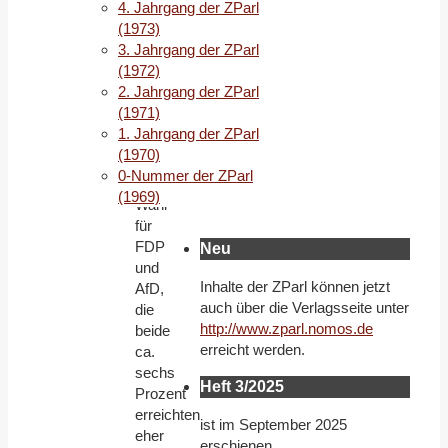
4. Jahrgang der ZParl
Bremen
(1973)
erreichtes
3. Jahrgang der ZParl
Ergebnis
(1972)
erzielen
2. Jahrgang der ZParl
konnte,
(1971)
war
1. Jahrgang der ZParl
der
(1970)
Ausgang
0-Nummer der ZParl
der
(1969)
Wahl
für
FDP
Neu
und
Inhalte der ZParl können jetzt
AfD,
auch über die Verlagsseite unter
die
http://www.zparl.nomos.de
beide
erreicht werden.
ca.
sechs
Heft 3/2025
Prozent
erreichten,
ist im September 2025
eher
erschienen.