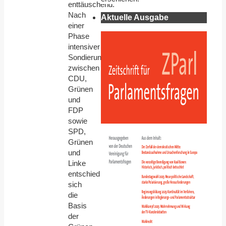
enttäuschend.
Nach
Aktuelle Ausgabe
einer
Phase
intensiver
Sondierungsgespräche
zwischen
CDU,
Grünen
und
FDP
sowie
SPD,
Grünen
und
Linke
entschied
sich
die
Basis
der