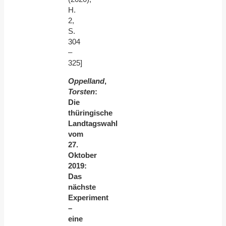
H.
2,
S.
304
–
325]
Oppelland
,
Torsten
:
Die
thüringische
Landtagswahl
vom
27.
Oktober
2019:
Das
nächste
Experiment
–
eine