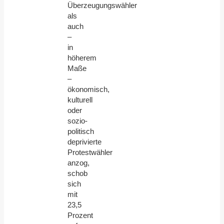
Überzeugungswähler
als
auch
–
in
höherem
Maße
–
ökonomisch,
kulturell
oder
sozio-
politisch
deprivierte
Protestwähler
anzog,
schob
sich
mit
23,5
Prozent