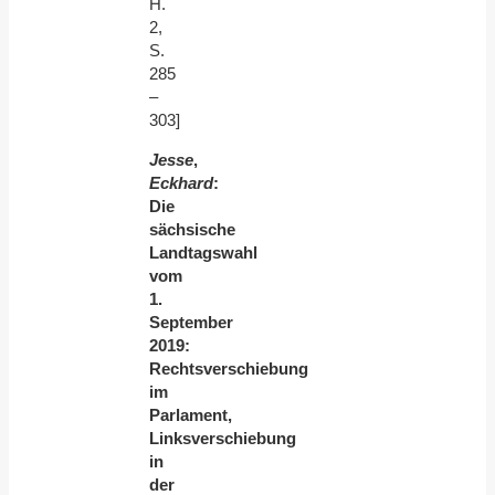
H.
2,
S.
285
–
303]
Jesse
,
Eckhard
:
Die
sächsische
Landtagswahl
vom
1.
September
2019:
Rechtsverschiebung
im
Parlament,
Linksverschiebung
in
der