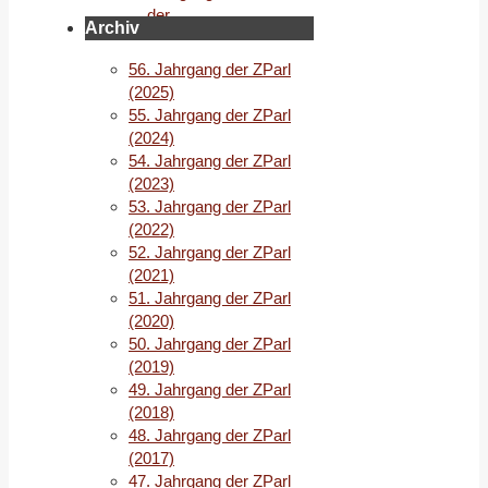
der
Archiv
ZParl
(2020)
56. Jahrgang der ZParl
Abstracts
(2025)
2/2020
55. Jahrgang der ZParl
deutsch
(2024)
54. Jahrgang der ZParl
Abstracts
(2023)
2/2020
53. Jahrgang der ZParl
(2022)
deutsch
52. Jahrgang der ZParl
(2021)
Probst
,
51. Jahrgang der ZParl
Lothar
:
(2020)
Die
50. Jahrgang der ZParl
Bürgerschaftswahl
(2019)
in
49. Jahrgang der ZParl
Bremen
(2018)
vom
48. Jahrgang der ZParl
26.
(2017)
Mai
47. Jahrgang der ZParl