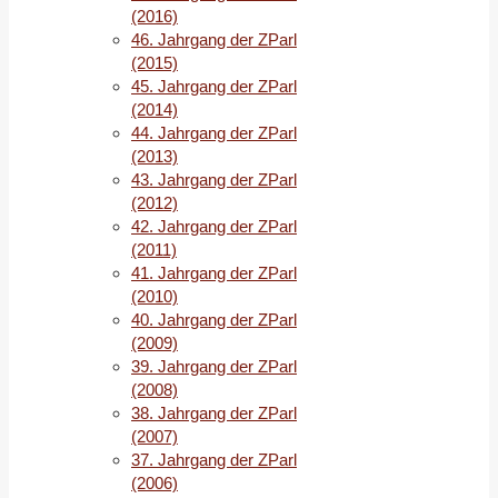
2019:
(2016)
CDU
46. Jahrgang der ZParl
gewinnt,
(2015)
aber
45. Jahrgang der ZParl
Rot-
(2014)
Grün-
44. Jahrgang der ZParl
Rot
(2013)
regiert.
43. Jahrgang der ZParl
(2012)
Die
42. Jahrgang der ZParl
Bürgerschaftswahl
(2011)
2019
41. Jahrgang der ZParl
in
(2010)
Bremen
40. Jahrgang der ZParl
stand
(2009)
im
39. Jahrgang der ZParl
Zeichen
(2008)
eines
38. Jahrgang der ZParl
Kopf-
(2007)
an-
37. Jahrgang der ZParl
Kopf-
(2006)
Rennens