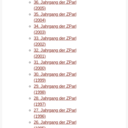
36. Jahrgang der ZParl
zwischen
(2005)
SPD
35. Jahrgang der ZParl
und
(2004)
CDU
34. Jahrgang der ZParl
und
(2003)
endete
33. Jahrgang der ZParl
bei
(2002)
einer
32. Jahrgang der ZParl
deutlich
(2001)
gestiegenen
31. Jahrgang der ZParl
Wahlbeteiligung
(2000)
mit
30. Jahrgang der ZParl
einem
(1999)
historischen
29. Jahrgang der ZParl
Ergebnis.
(1998)
Der
28. Jahrgang der ZParl
Bremer
(1997)
CDU
27. Jahrgang der ZParl
gelang
(1996)
es
26. Jahrgang der ZParl
zum