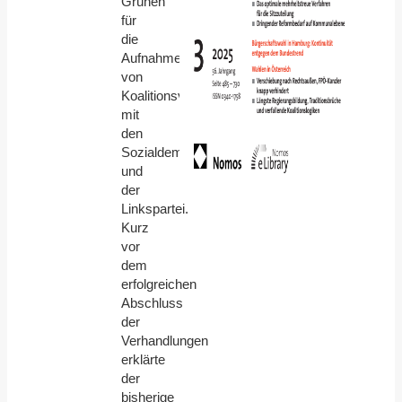
Grünen
für
die
Aufnahme
von
Koalitionsverhandlungen
mit
den
Sozialdemokraten
und
der
Linkspartei.
Kurz
vor
dem
erfolgreichen
Abschluss
der
Verhandlungen
erklärte
der
bisherige