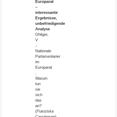
Europarat
–
interessante
Ergebnisse,
unbefriedigende
Analyse
Ohliger,
V
.:
Nationale
Parlamentarier
im
Europarat
.
Warum
tun
sie
sich
das
an?
(
Franziska
Carstensen
)