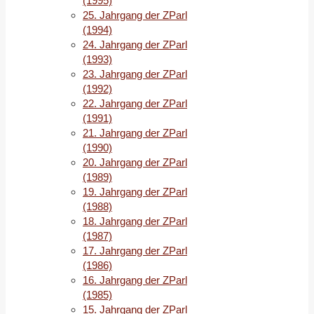
(1995)
den
25. Jahrgang der ZParl
Wahlen
(1994)
2020:
24. Jahrgang der ZParl
Nach
(1993)
oder
23. Jahrgang der ZParl
inmitten
(1992)
der
Trump
-
22. Jahrgang der ZParl
Ära?
(1991)
(
Philipp
21. Jahrgang der ZParl
Adorf
)
(1990)
20. Jahrgang der ZParl
Building
(1989)
Back
19. Jahrgang der ZParl
Better?
(1988)
Eine
18. Jahrgang der ZParl
Bewertung
(1987)
der
17. Jahrgang der ZParl
ersten
(1986)
hundert
16. Jahrgang der ZParl
Tage
(1985)
der
15. Jahrgang der ZParl