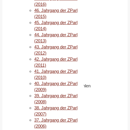
Demokraten?
(2016)
Die
46. Jahrgang der ZParl
Wahlen
(2015)
zum
45. Jahrgang der ZParl
US-
(2014)
Kongress
44. Jahrgang der ZParl
vom
(2013)
3.
43. Jahrgang der ZParl
November
(2012)
2020
42. Jahrgang der ZParl
(
Michael
(2011)
Kolkmann
)
41. Jahrgang der ZParl
(2010)
Die
40. Jahrgang der ZParl
Präsidentschaftsvorwahlen
(2009)
der
39. Jahrgang der ZParl
Demokraten
(2008)
2020:
38. Jahrgang der ZParl
Eine
(2007)
Rückkehr
37. Jahrgang der ZParl
zur
(2006)
partei-