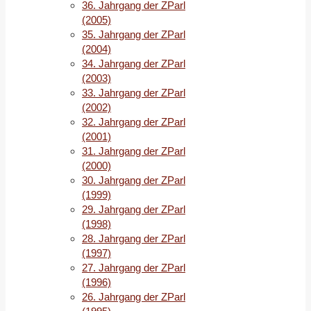
36. Jahrgang der ZParl
elitengesteuerten
(2005)
Kandidatennominierung
35. Jahrgang der ZParl
vor
(2004)
2016?
34. Jahrgang der ZParl
(
Patrick
(2003)
Horst
)
33. Jahrgang der ZParl
(2002)
Die
32. Jahrgang der ZParl
US-
(2001)
Präsidentschaftswahl
31. Jahrgang der ZParl
vom
(2000)
3.
30. Jahrgang der ZParl
November
(1999)
2020:
Trump
s
29. Jahrgang der ZParl
Abwahl
(1998)
(
Bernhard
28. Jahrgang der ZParl
Kornelius
)
(1997)
Die
27. Jahrgang der ZParl
Republikanische
(1996)
Partei
26. Jahrgang der ZParl
nach