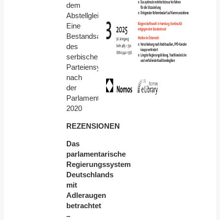
dem
Abstellgleis?
Eine
Bestandsaufnahme
des
serbischen
Parteiensystems
nach
der
Parlamentswahl
2020
REZENSIONEN
Das
parlamentarische
Regierungssystem
Deutschlands
mit
Adleraugen
betrachtet
–