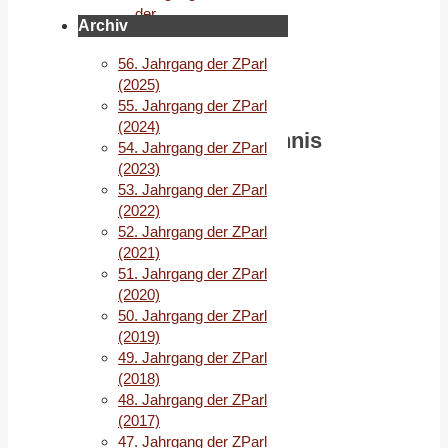
der
Archiv
ZParl
(2021)
56. Jahrgang der ZParl
Inhaltsverzeichnis
(2025)
2/2021
55. Jahrgang der ZParl
(2024)
Inhaltsverzeichnis
54. Jahrgang der ZParl
2/2021
(2023)
53. Jahrgang der ZParl
(2022)
EDITORIAL
52. Jahrgang der ZParl
DOKUMENTATION
(2021)
UND
51. Jahrgang der ZParl
ANALYSEN
(2020)
50. Jahrgang der ZParl
Sieg
(2019)
auf
49. Jahrgang der ZParl
ganzer
(2018)
Linie
48. Jahrgang der ZParl
für
(2017)
die
47. Jahrgang der ZParl