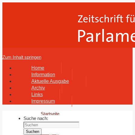
Zum Inhalt springen
Home
Information
Aktuelle Ausgabe
Archiv
Links
Impressum
Startseite
Suche nach:
Archiv
52.
Suchen
Jahrgang