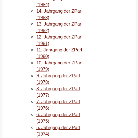
Präsidentschaft
(1984)
von
Joseph
14. Jahrgang der ZParl
R.
(1983)
Biden
(
Markus
13. Jahrgang der ZParl
B.
(1982)
Siewert
und
Florian
12. Jahrgang der ZParl
Böller
)
(1981)
11. Jahrgang der ZParl
Die
(1980)
transatlantischen
10. Jahrgang der ZParl
Beziehungen
(1979)
nach
9. Jahrgang der ZParl
den
(1978)
US-
8. Jahrgang der ZParl
Wahlen
(1977)
vom
7. Jahrgang der ZParl
November
(1976)
2020:
6. Jahrgang der ZParl
Perspektiven
(1975)
der
5. Jahrgang der ZParl
Wiederannäherung
(1974)
(
Joachim