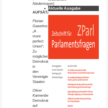
Niedermayer
)
Aktuelle Ausgabe
AUFSÄTZE
Florian
Gawehns
„A
more
perfect
Union“:
Zu
möglichen
Demokratiereformen
in
den
Vereinigten
Staaten
Oliver
Kannenberg
Demokratie
auf