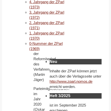
4. Jahrgang der ZParl
Krause
)
(1973)
Zur
3. Jahrgang der ZParl
Bundestagswahl
(1972)
2021:
2. Jahrgang der ZParl
Die
(1971)
Wahlzulassung
1. Jahrgang der ZParl
von
(1970)
Parteien
0-Nummer der ZParl
und
(1969)
der
Reformbedarf
Neu
des
Verfahrens
Inhalte der ZParl können jetzt
(
Martin
auch über die Verlagsseite unter
Jäger
)
http://www.zparl.nomos.de
erreicht werden.
Parteimitgliederzahlen
im
Heft 3/2025
Jahr
2020
ist im September 2025
(
Oskar
erschienen.