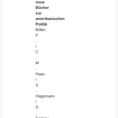
neue
Bücher
zur
amerikanischen
Politik
Böller,
F
.
/
C
.
M
.
Haas
/
S
.
Hagemann
/
D
.