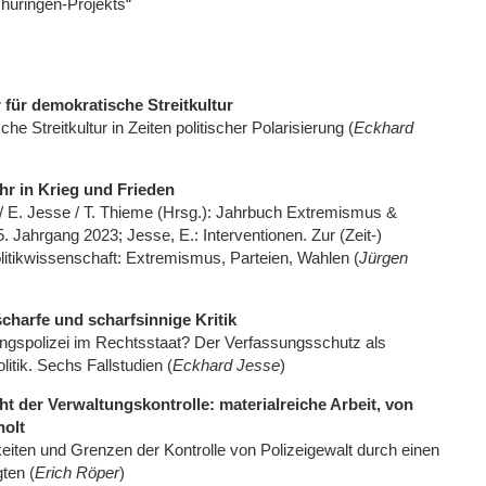
hüringen-Projekts“
 für demokratische Streitkultur
he Streitkultur in Zeiten politischer Polarisierung (
Eckhard
r in Krieg und Frieden
 / E. Jesse / T. Thieme (Hrsg.): Jahrbuch Extremismus &
. Jahrgang 2023; Jesse, E.: Interventionen. Zur (Zeit-)
itikwissenschaft: Extremismus, Parteien, Wahlen (
Jürgen
charfe und scharfsinnige Kritik
ngspolizei im Rechtsstaat? Der Verfassungsschutz als
litik. Sechs Fallstudien (
Eckhard Jesse
)
ht der Verwaltungskontrolle: materialreiche Arbeit, von
holt
keiten und Grenzen der Kontrolle von Polizeigewalt durch einen
ten (
Erich Röper
)