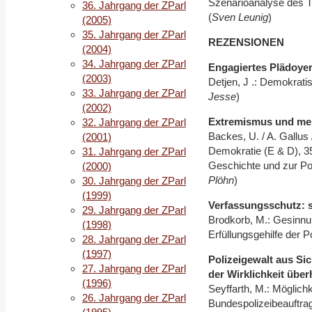
Szenarioanalyse des T
36. Jahrgang der ZParl
(
Sven Leunig
)
(2005)
35. Jahrgang der ZParl
REZENSIONEN
(2004)
34. Jahrgang der ZParl
Engagiertes Plädoyer
(2003)
Detjen, J .: Demokratisc
33. Jahrgang der ZParl
Jesse
)
(2002)
Extremismus und meh
32. Jahrgang der ZParl
Backes, U. / A. Gallus
(2001)
Demokratie (E & D), 35
31. Jahrgang der ZParl
Geschichte und zur Pol
(2000)
Plöhn
)
30. Jahrgang der ZParl
(1999)
Verfassungsschutz: s
29. Jahrgang der ZParl
Brodkorb, M.: Gesinnu
(1998)
Erfüllungsgehilfe der Po
28. Jahrgang der ZParl
(1997)
Polizeigewalt aus Sic
27. Jahrgang der ZParl
der Wirklichkeit über
(1996)
Seyffarth, M.: Möglich
26. Jahrgang der ZParl
Bundespolizeibeauftrag