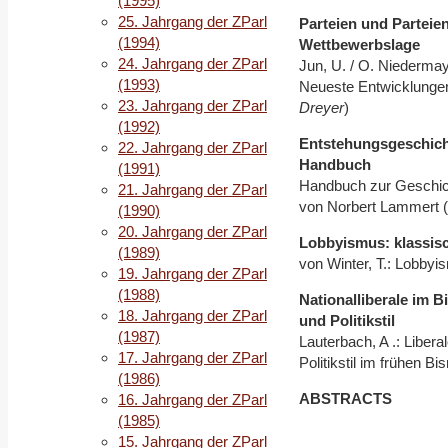
(1995)
25. Jahrgang der ZParl
Parteien und Partei
(1994)
Wettbewerbslage
24. Jahrgang der ZParl
Jun, U. / O. Niedermay
(1993)
Neueste Entwicklungen
23. Jahrgang der ZParl
Dreyer
)
(1992)
Entstehungsgeschich
22. Jahrgang der ZParl
Handbuch
(1991)
Handbuch zur Geschich
21. Jahrgang der ZParl
von Norbert Lammert (
(1990)
20. Jahrgang der ZParl
Lobbyismus: klassisc
(1989)
von Winter, T.: Lobbyis
19. Jahrgang der ZParl
(1988)
Nationalliberale im 
18. Jahrgang der ZParl
und Politikstil
(1987)
Lauterbach, A .: Liber
17. Jahrgang der ZParl
Politikstil im frühen B
(1986)
ABSTRACTS
16. Jahrgang der ZParl
(1985)
15. Jahrgang der ZParl