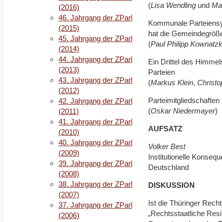
(
Lisa Wendling
und
Ma
(2016)
46. Jahrgang der ZParl
Kommunale Parteiensys
(2015)
hat die Gemeindegrö
45. Jahrgang der ZParl
(
Paul Philipp Kownatzk
(2014)
44. Jahrgang der ZParl
Ein Drittel des Himmels
(2013)
Parteien
43. Jahrgang der ZParl
(
Markus Klein
,
Christo
(2012)
Parteimitgliedschafte
42. Jahrgang der ZParl
(
Oskar Niedermayer
)
(2011)
41. Jahrgang der ZParl
AUFSATZ
(2010)
40. Jahrgang der ZParl
Volker Best
(2009)
Institutionelle Konse
39. Jahrgang der ZParl
Deutschland
(2008)
38. Jahrgang der ZParl
DISKUSSION
(2007)
Ist die Thüringer Rec
37. Jahrgang der ZParl
„Rechtsstaatliche Res
(2006)