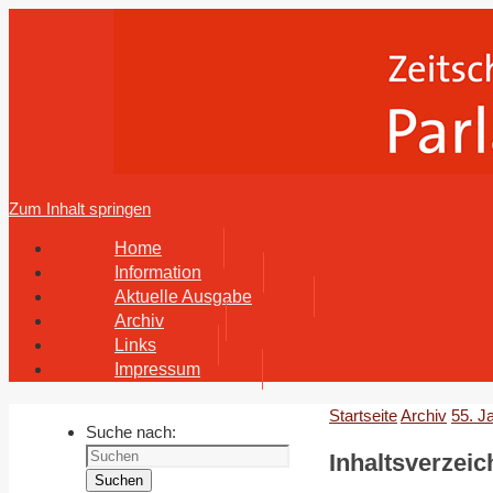
Zum Inhalt springen
Home
Information
Aktuelle Ausgabe
Archiv
Links
Impressum
Startseite
Archiv
55. J
Suche nach:
Inhaltsverzeic
Suchen