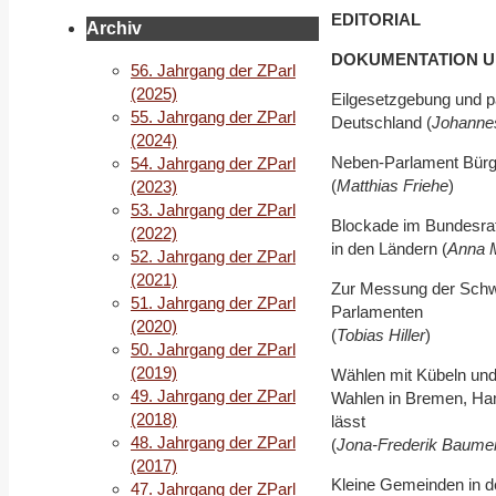
EDITORIAL
Archiv
DOKUMENTATION 
56. Jahrgang der ZParl
(2025)
Eilgesetzgebung und p
55. Jahrgang der ZParl
Deutschland (
Johanne
(2024)
Neben-Parlament Bürg
54. Jahrgang der ZParl
(
Matthias Friehe
)
(2023)
53. Jahrgang der ZParl
Blockade im Bundesrat
(2022)
in den Ländern (
Anna 
52. Jahrgang der ZParl
(2021)
Zur Messung der Schwi
51. Jahrgang der ZParl
Parlamenten
(2020)
(
Tobias Hiller
)
50. Jahrgang der ZParl
(2019)
Wählen mit Kübeln un
49. Jahrgang der ZParl
Wahlen in Bremen, Ha
(2018)
lässt
48. Jahrgang der ZParl
(
Jona-Frederik Baumer
(2017)
Kleine Gemeinden in d
47. Jahrgang der ZParl