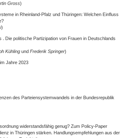
rtin Gross
)
teme in Rheinland-Pfalz und Thüringen: Welchen Einfluss
ße?
i
)
 . Die politische Partizipation von Frauen in Deutschlands
ph Kühling
und
Frederik Springer
)
n im Jahre 2023
quenzen des Parteiensystemwandels in der Bundesrepublik
htsordnung widerstandsfähig genug? Zum Policy-Paper
ilienz in Thüringen stärken. Handlungsempfehlungen aus der